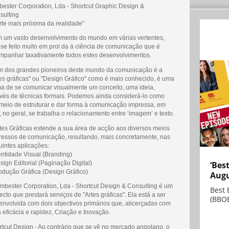
bester Corporation, Lda - Shortcut Graphic Design &
sulting
rte mais próxima da realidade"
 um vasto desenvolvimento do mundo em várias vertentes,
 se feito muito em prol da á ciência de comunicação que é
mpanhar taxativamente todos estes desenvolvimentos.
m dos grandes pioneiros deste mundo da comunicação é a
tes gráficas" ou "Design Gráfico" como é mais conhecido, é uma
ma de se comunicar visualmente um conceito, uma ideia,
avés de técnicas formais. Podemos ainda considerá-lo como
meio de estruturar e dar forma à comunicação impressa, em
 no geral, se trabalha o relacionamento entre ‘imagem’ e texto.
rtes Gráficas estende a sua área de acção aos diversos meios
ressos de comunicação, resultando, mais concretamente, nas
uintes aplicações:
entidade Visual (Branding)
‘Bes
sign Editorial (Paginação Digital)
rodução Gráfica (Design Gráfico)
Augu
imbester Corporation, Lda - Shortcut Design & Consulting é um
Best 
ecto que prestará serviços de "Artes gráficas". Ela está a ser
(BBOE
envolvida com dois objectivos primários que, alicerçadas com
 eficácia e rapidez, Criação e Inovação.
rtcut Design - Ao contrário que se vê no mercado angolano, o