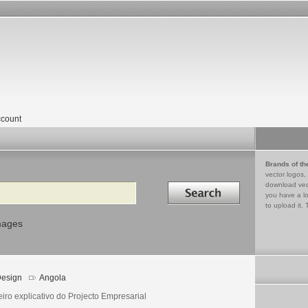
count
Brands of th
vector logos,
Search in
download vec
you have a lo
to upload it. 
mages
esign
Angola
iro explicativo do Projecto Empresarial