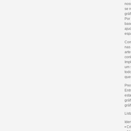
nos
se r
gráf
Por
base
ajud
esp
Con
nas
art
con
Imp
um 
tod
que
Pre
Ent
est
grá
gráf
List
Ide
• C