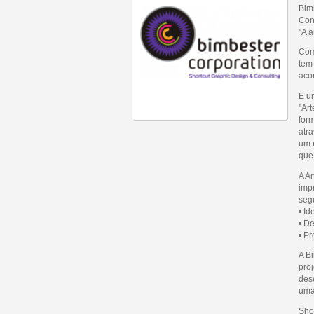
Bim
Con
"A a
Com
tem
aco
E u
"Ar
for
atr
um 
que,
A A
imp
seg
• Id
• De
• P
A B
proj
des
uma
Sho