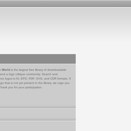
e World
is the largest free library of downloadable
 and a logo critique community. Search and
tor logos in AI, EPS, PDF, SVG, and CDR formats. If
go that is not yet present in the library, we urge you
Thank you for your participation.