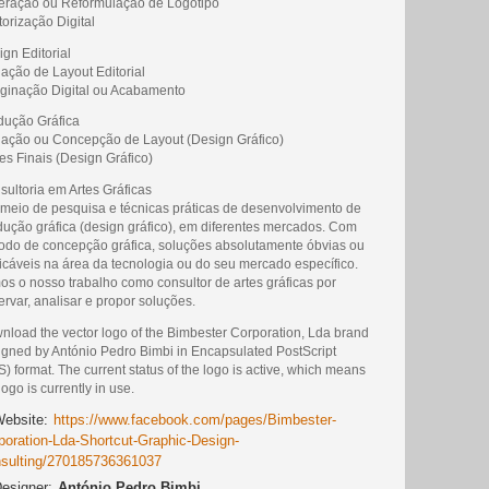
lteração ou Reformulação de Logotipo
torização Digital
gn Editorial
iação de Layout Editorial
aginação Digital ou Acabamento
dução Gráfica
riação ou Concepção de Layout (Design Gráfico)
tes Finais (Design Gráfico)
sultoria em Artes Gráficas
 meio de pesquisa e técnicas práticas de desenvolvimento de
dução gráfica (design gráfico), em diferentes mercados. Com
odo de concepção gráfica, soluções absolutamente óbvias ou
ticáveis na área da tecnologia ou do seu mercado específico.
os o nosso trabalho como consultor de artes gráficas por
rvar, analisar e propor soluções.
nload the vector logo of the Bimbester Corporation, Lda brand
igned by António Pedro Bimbi in Encapsulated PostScript
) format. The current status of the logo is active, which means
logo is currently in use.
ebsite:
https://www.facebook.com/pages/Bimbester-
poration-Lda-Shortcut-Graphic-Design-
sulting/270185736361037
esigner:
António Pedro Bimbi