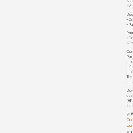
• A
• Ve
Desi
• Cr
• P
Pro
• C
• Ar
Con
Por
pro
mét
pra
Tem
obse
Dow
des
(EPS
the 
W
Cor
Con
D