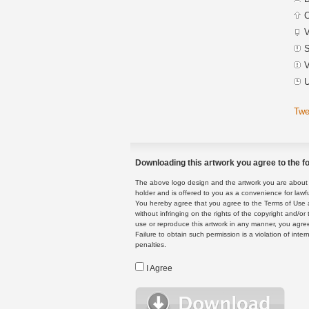
C
V
S
V
U
Twe
Downloading this artwork you agree to the fo
The above logo design and the artwork you are about to
holder and is offered to you as a convenience for lawf
You hereby agree that you agree to the Terms of Use 
without infringing on the rights of the copyright and/
use or reproduce this artwork in any manner, you agree
Failure to obtain such permission is a violation of inte
penalties.
I Agree