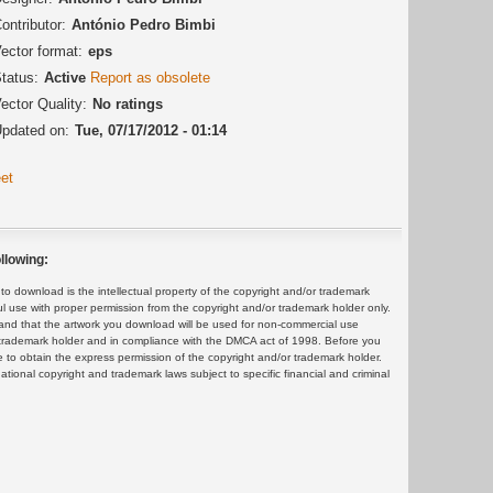
ontributor:
António Pedro Bimbi
ector format:
eps
tatus:
Active
Report as obsolete
ector Quality:
No ratings
pdated on:
Tue, 07/17/2012 - 01:14
et
llowing:
 download is the intellectual property of the copyright and/or trademark
ul use with proper permission from the copyright and/or trademark holder only.
and that the artwork you download will be used for non-commercial use
or trademark holder and in compliance with the DMCA act of 1998. Before you
 to obtain the express permission of the copyright and/or trademark holder.
rnational copyright and trademark laws subject to specific financial and criminal