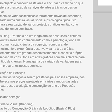
so objecto e conceito nesta área é encurtar o caminho no que
efere a prestação de serviços de artes gráficas ou design
ico.
 meio de variadas técnicas e ferramenta novas de desenhos,
ado numa cultura visual, social e psicológica típica. Isto
ará a realização de vários projectos gráficos em tão curto
aço de tempo com base.
sulting - Por meio de um longo ano de pesquisas e estudos
 outras áreas do conhecimento como a psicologia, teoria de
e, comunicação ciência da cognição, com o grande
hecimento e experiência desenvolvida na área gráfica.
lementamos em grande desenvolvimentos e conceito próprio,
serviço de consultoria em artes gráficas com mais clareza para
o tipo de clientes. Numa gama de variada de vantagens para
m procurar os nossos serviços.
stação de Serviços
re muitos serviços a serem prestados pela nossa empresa, nós
abelecemos preços razoáveis em vários campos das artes
ficas, desde a criação e concepção de arte ou Produção
ica.
as dos serviços
ntidade Visual (Branding)
riação ou Concepção Gráfica de Logótipo (Basic & Plus)