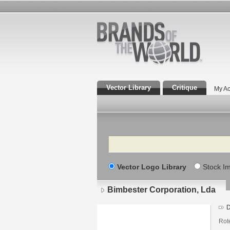
Vector Library
Critique
My Ac
Search
Vector Logo Library
Stock I
Bimbester Corporation, Lda
D
Rote