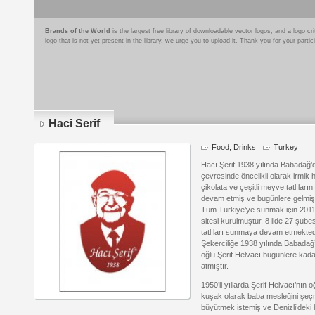
Brands of the World
is the largest free library of downloadable vector logos, and a logo
logo that is not yet present in the library, we urge you to upload it. Thank you for your partic
Haci Serif
Food, Drinks
Turkey
Hacı Şerif 1938 yılında Babadağ’d
çevresinde öncelikli olarak irmik 
çikolata ve çeşitli meyve tatlıları
devam etmiş ve bugünlere gelmişti
Tüm Türkiye’ye sunmak için 2011
sitesi kurulmuştur. 8 ilde 27 şubes
tatlıları sunmaya devam etmekted
Şekerciliğe 1938 yılında Babada
oğlu Şerif Helvacı bugünlere kada
atmıştır.
1950’li yıllarda Şerif Helvacı’nın
kuşak olarak baba mesleğini şeçme
büyütmek istemiş ve Denizli’deki