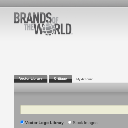
Vector Library
Critique
My Account
Search
Vector Logo Library
Stock Images