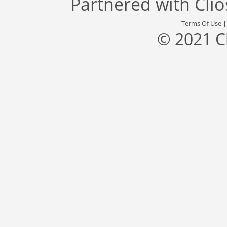
Partnered with
Cli
Terms Of Use
© 2021 C