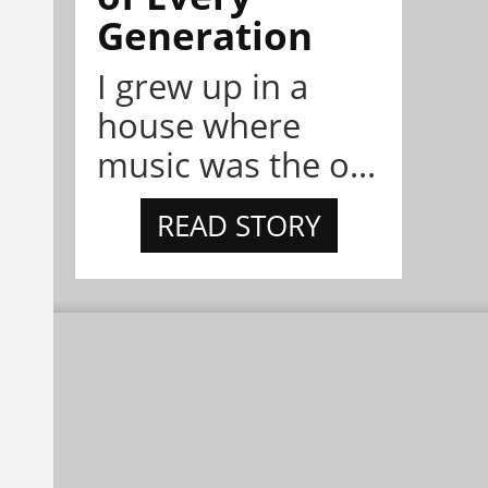
Generation
I grew up in a
house where
music was the o...
READ STORY