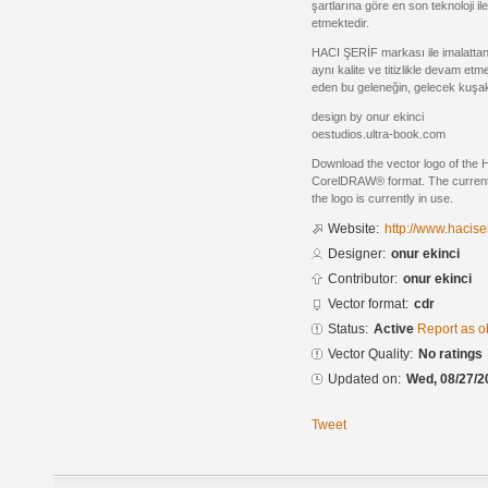
şartlarına göre en son teknoloji i
etmektedir.
HACI ŞERİF markası ile imalatta
aynı kalite ve titizlikle devam et
eden bu geleneğin, gelecek kuşak
design by onur ekinci
oestudios.ultra-book.com
Download the vector logo of the H
CorelDRAW® format. The current s
the logo is currently in use.
Website:
http://www.haciser
Designer:
onur ekinci
Contributor:
onur ekinci
Vector format:
cdr
Status:
Active
Report as o
Vector Quality:
No ratings
Updated on:
Wed, 08/27/2
Tweet