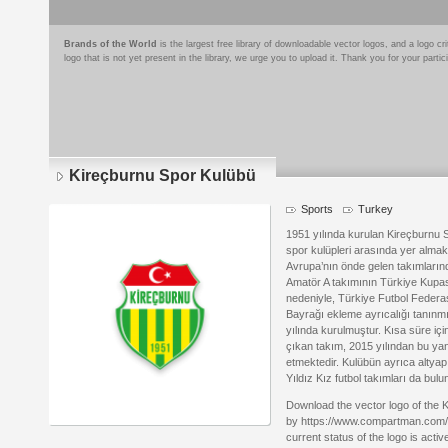
Brands of the World
is the largest free library of downloadable vector logos, and a logo
logo that is not yet present in the library, we urge you to upload it. Thank you for your partic
Kireçburnu Spor Kulübü
Sports
Turkey
1951 yılında kurulan Kireçburnu 
spor kulüpleri arasında yer almakt
Avrupa’nın önde gelen takımlarında
Amatör A takımının Türkiye Kupas
nedeniyle, Türkiye Futbol Feder
Bayrağı ekleme ayrıcalığı tanınmı
yılında kurulmuştur. Kısa süre içi
çıkan takım, 2015 yılından bu ya
etmektedir. Kulübün ayrıca altyap
Yıldız Kız futbol takımları da bul
Download the vector logo of the 
by https://www.compartman.com/ i
current status of the logo is acti