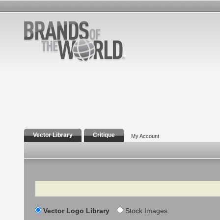
Vector Library
Critique
My Account
Search
Vector Logo Library
Stock Images