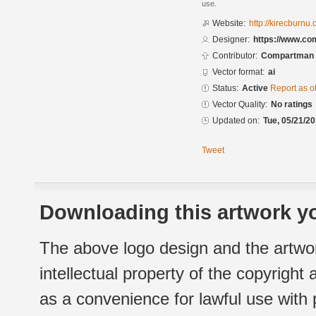
use.
Website:
http://kirecburnu.
Designer:
https://www.c
Contributor:
Compartman
Vector format:
ai
Status:
Active
Report as o
Vector Quality:
No ratings
Updated on:
Tue, 05/21/20
Tweet
Downloading this artwork yo
The above logo design and the artwor
intellectual property of the copyright
as a convenience for lawful use with