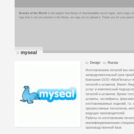
Brands of the World
is the largest free library of downloadable vector logos, and a logo
logo that is not yet present in the library, we urge you to upload it. Thank you for your partic
myseal
Design
Russia
Изготовлением печатей мы нача
непродолжительный срок приоб
Компания ООО «МояПечать» я
печатей и штампов. Имеет Лиц
услуг и комплексный подход по
печатей и штампов. Кроме того
штампы, экслибрисы, факсимил
изготавливаемых изделий, т.к
прогрессивные технологии, ме
ведущих производителей.
Работы по изготовлению печат
квалифицированными специали
производственной базе.