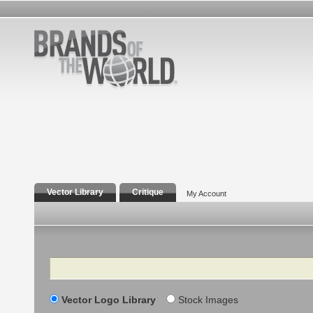
Vector Library
Critique
My Account
Search
Vector Logo Library
Stock Images