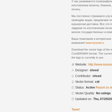
У нас развивается полиграфиче
изготовление визиток, бланков
печать.
Мы постоянно стремимся улуч
проводим акции, предлагаем ги
курьерская доставка. Все это 
лидером по изготовлению печа
многих государственных и ком
Ваши пожелания и интересные 
внимания!
www.myseal.ru
Download the vector logo of the 
CorelDRAW® format. The current s
the logo is currently in use.
Website:
http://www.myseal
Designer:
shved
Contributor:
shved
Vector format:
cdr
Status:
Active
Report as o
Vector Quality:
No ratings
Updated on:
Thu, 07/29/20
Tweet