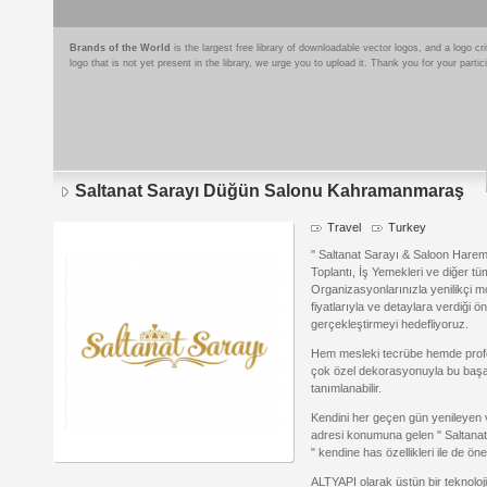
Brands of the World
is the largest free library of downloadable vector logos, and a logo
logo that is not yet present in the library, we urge you to upload it. Thank you for your partic
Saltanat Sarayı Düğün Salonu Kahramanmaraş
Travel
Turkey
" Saltanat Sarayı & Saloon Harem
Toplantı, İş Yemekleri ve diğer 
Organizasyonlarınızla yenilikçi m
fiyatlarıyla ve detaylara verdiği 
gerçekleştirmeyi hedefliyoruz.
Hem mesleki tecrübe hemde profe
çok özel dekorasyonuyla bu başar
tanımlanabilir.
Kendini her geçen gün yenileyen 
adresi konumuna gelen " Saltana
" kendine has özellikleri ile de öne
ALTYAPI olarak üstün bir teknol