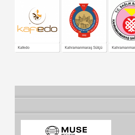
Kafedo
Kahramanmaraş Sütçü
Kahramanmara
Kahramanmaraş Edo
İmam Üniversitesi
Sağlık Müdür
İktisadi ve idari bilimler
fakültesi