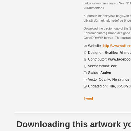
dekorasyonu muhteşem Ses, 'DJ' S
kullanmaktadır.
Kusursuz bir anlayışla başlayan 
gibi sürdürmek tek hedef ve öncel
Download the vector logo of the 
Kahramanmaraş brand designed 
CorelDRAW® format. The current s
Website:
http://www.saltan
Designer:
Grafiker Ahme
Contributor:
www.facebook
Vector format:
cdr
Status:
Active
Vector Quality:
No ratings
Updated on:
Tue, 05/30/20
Tweet
Downloading this artwork yo