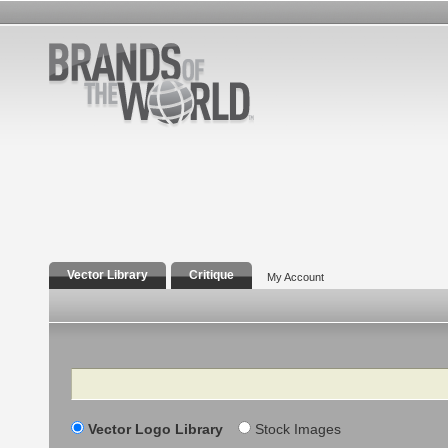
Vector Library
Critique
My Account
Search
Vector Logo Library
Stock Images