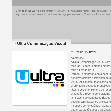
Brands of the World
is the largest free library of downloadable vector logos, and a logo
logo that is not yet present in the library, we urge you to upload it. Thank you for your partic
Ultra Comunicação Visual
Design
Brazil
A empresa:
A Ultra Comunicação Visual vem 
mais de 10 anos e atende empres
todo o Estado do RJ.
Para tal, a empresa conta com um
desenvolvimento e implantação 
Visual. Atualmente, tecnologias d
diferentes processos produtivos,
látex e solvente, plotters de reco
gravação e recorte com sistema 
laminadora de substratos rígidos 
possibilitam realizar os projetos
na busca por excelência, diante 
sua organização possa apresenta