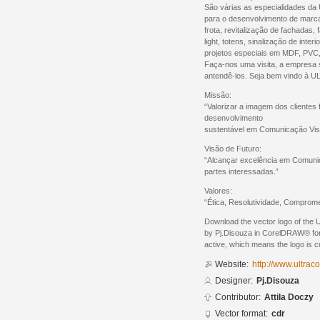
São várias as especialidades da
para o desenvolvimento de marca
frota, revitalização de fachadas, f
light, totens, sinalização de inter
projetos especiais em MDF, PVC, 
Faça-nos uma visita, a empresa 
antendê-los. Seja bem vindo à UL
Missão:
“Valorizar a imagem dos clientes
desenvolvimento
sustentável em Comunicação Vis
Visão de Futuro:
“Alcançar excelência em Comunic
partes interessadas.”
Valores:
“Ética, Resolutividade, Comprom
Download the vector logo of the 
by Pj.Disouza in CorelDRAW® form
active, which means the logo is cu
Website:
http://www.ultra
Designer:
Pj.Disouza
Contributor:
Attila Doczy
Vector format:
cdr