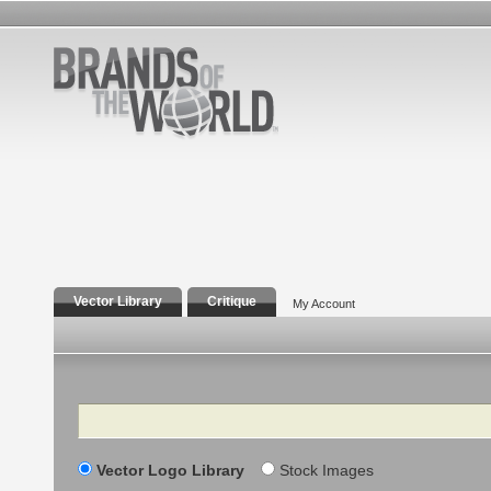
Vector Library
Critique
My Account
Search
Vector Logo Library
Stock Images