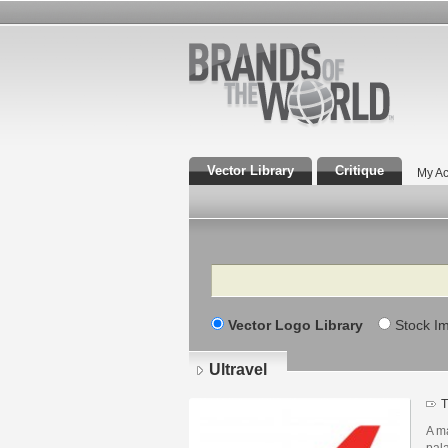
Vector Library
Critique
My Ac
Search
Vector Logo Library
Stock I
Ultravel
T
A m
pala