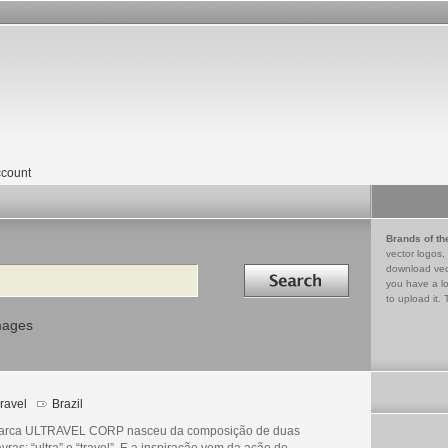
count
Brands of th
vector logos,
Search in
download vec
you have a lo
to upload it. 
mages
ravel
Brazil
arca ULTRAVEL CORP nasceu da composição de duas
vras: “ultra” e “travel”. E a inspiração vem da ação de