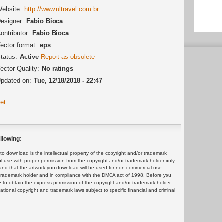
ebsite:
http://www.ultravel.com.br
esigner:
Fabio Bioca
ontributor:
Fabio Bioca
ector format:
eps
tatus:
Active
Report as obsolete
ector Quality:
No ratings
pdated on:
Tue, 12/18/2018 - 22:47
et
llowing:
 download is the intellectual property of the copyright and/or trademark
ul use with proper permission from the copyright and/or trademark holder only.
and that the artwork you download will be used for non-commercial use
or trademark holder and in compliance with the DMCA act of 1998. Before you
 to obtain the express permission of the copyright and/or trademark holder.
rnational copyright and trademark laws subject to specific financial and criminal