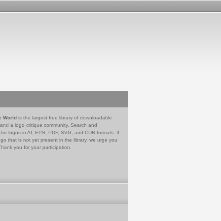
e World
is the largest free library of downloadable
 and a logo critique community. Search and
tor logos in AI, EPS, PDF, SVG, and CDR formats. If
go that is not yet present in the library, we urge you
Thank you for your participation.