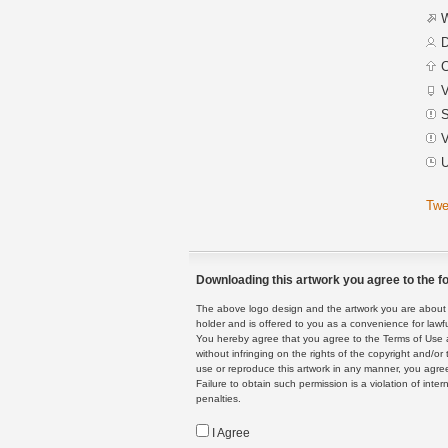
W
D
C
V
S
V
U
Twe
Downloading this artwork you agree to the fo
The above logo design and the artwork you are about to
holder and is offered to you as a convenience for lawf
You hereby agree that you agree to the Terms of Use 
without infringing on the rights of the copyright and/
use or reproduce this artwork in any manner, you agree
Failure to obtain such permission is a violation of inte
penalties.
I Agree