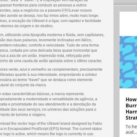
apassar fronteiras para conduzir as pessoas a outros
izontes, seja a negócios ou a passeio.Levar nossos
ntes aonde se deseja, nos faz irmos além, muito mais longe.
isso, a vocação da Ultravel é a ligar, com rapidez e facilidade
extremos da origem e do destino.
m, utilizando uma tipografia moderna e fluida, sem capitulares,
são das duas palavras, levemente inclinadas em itálico,
nsmitem robustez, conforto e velocidade. Tudo de uma forma
ânica, cortada por uma delicada faixa quase horizontal que
inua a asa de um avião. Impressão esta, reforçada pelo
enho de uma cauda de avião apoiada sobre o último caracter.
cores verde, azul e vermelho se complementam, precisamente
ilibradas quanto à sua intensidade, emprestando a solidez
essária ao termo “travel” que se destaca como elemento
utural do conjunto da marca.
 estas características básicas, a marca representa
How 
opriadamente a modernidade e versatilidade da agência, a
Burr
patia e proximidade do seu atendimento e a denotação da
litude dos seus serviços, no universo das soluções para o
Harn
mento de turismo e viagens.
Stra
nload the vector logo of the Ultravel brand designed by Fabio
To he
a in Encapsulated PostScript (EPS) format. The current status
aud..
he logo is active, which means the logo is currently in use.