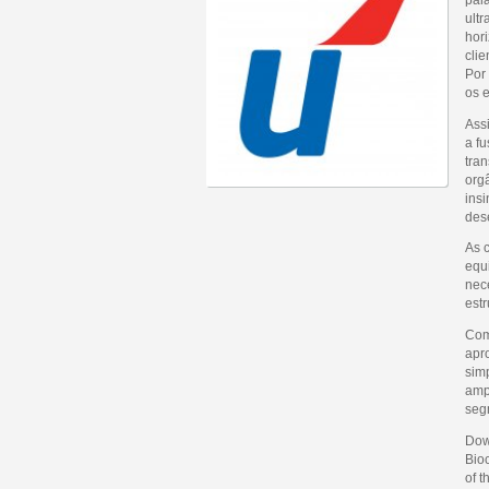
ultr
hor
clie
Por 
os 
Assi
a fu
tra
org
ins
des
As 
equ
nec
estr
Com
apr
sim
amp
seg
Dow
Bioc
of t