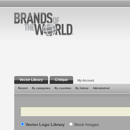
Vector Library
Critique
My Account
Recent
By categories
By countries
By history
Alphabetical
Search
Vector Logo Library
Stock Images