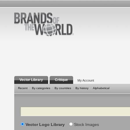
Vector Library
Critique
My Account
Recent
By categories
By countries
By history
Alphabetical
Search
Vector Logo Library
Stock Images