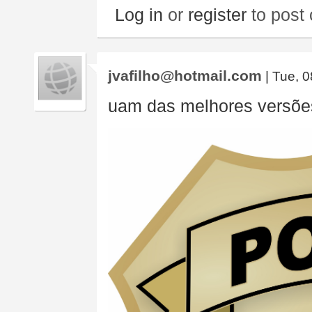
Log in
or
register
to post
jvafilho@hotmail.com
| Tue, 0
uam das melhores versões