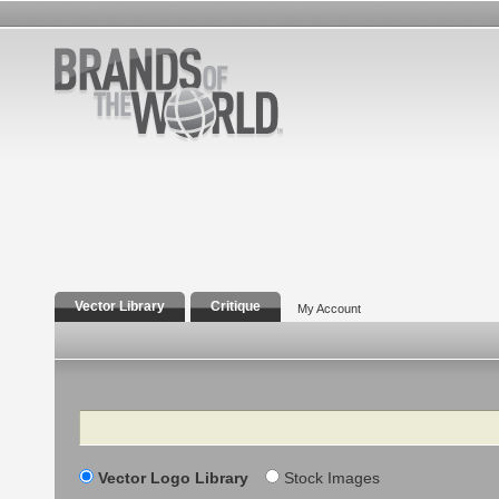
Vector Library
Critique
My Account
Search
Vector Logo Library
Stock Images