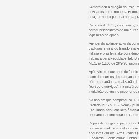
Sempre sob a direção do Prof. Pas
atividades como modesta Escola 
aula, formando pessoal para a pr
Por volta de 1951, inicia sua açã
para funcionamento de um curso p
legislação da época.
Atendendo ao imperativo da comun
tradições e visando transformar-
italiana e brasileira alterou a d
Tabajara para Faculdade Ítalo Bras
MEC, nº 1.100 de 28/9/98, public
Após vinte e sete anos de funcion
além dos cursos de graduação qu
pós-graduação e a realização d
(cursos e serviços), na sua áre
instituição de ensino superior de 
No ano em que completou seu 57º 
Portaria MEC nº 1.697/2006, pub
Faculdade Ítalo Brasileira é tran
passando a denominar-se Centro Un
Depois de atingido o patamar de C
resoluções internas, colocou em 
seguintes cursos: Artes Visuais (L
Geografia (Licenciatura), Letras (