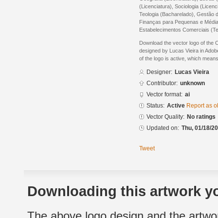
(Licenciatura), Sociologia (Licen
Teologia (Bacharelado), Gestão 
Finanças para Pequenas e Média
Estabelecimentos Comerciais (Te
Download the vector logo of the Ce
designed by Lucas Vieira in Adobe
of the logo is active, which means 
Designer:
Lucas Vieira
Contributor:
unknown
Vector format:
ai
Status:
Active
Report as o
Vector Quality:
No ratings
Updated on:
Thu, 01/18/20
Tweet
Downloading this artwork yo
The above logo design and the artwor