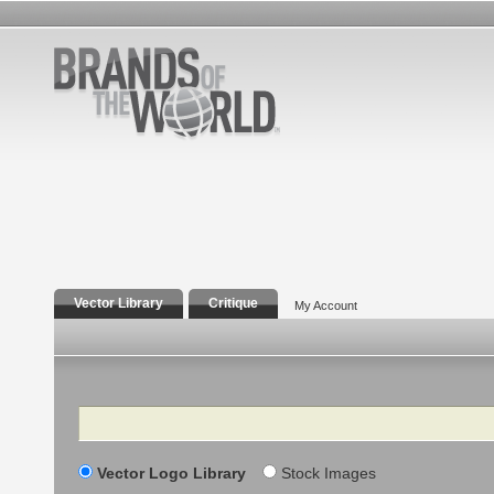
Vector Library
Critique
My Account
Search
Vector Logo Library
Stock Images