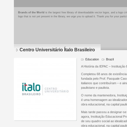
Brands of the World
is the largest free library of downloadable vector logos, and a logo
logo that is not yet present in the library, we urge you to upload it. Thank you for your partic
Centro Universitário Ítalo Brasileiro
Education
Brazil
A História da IEPAC – Instituição
Completou 68 anos de existência,
fundada pelo Prof. Pasquale Casc
italianos que contribuíram – e ai
paulistano e paulista.
O nome da mantenedora, Institui
é uma homenagem ao idealizador,
obra educacional, na capital pauli
Mais tarde passou a designar-se 
agora, Instituição Educacional 
de seu quadro social ao idealizad
obra educacional, na capital pauli