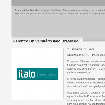
Brands of the World
is the largest free library of downloadable vector logos, and a logo
logo that is not yet present in the library, we urge you to upload it. Thank you for your partic
Centro Universitário Ítalo Brasileiro
Education
Brazil
A História da IEPAC – Instituição
Completou 68 anos de existência,
fundada pelo Prof. Pasquale Casc
italianos que contribuíram – e ai
paulistano e paulista.
O nome da mantenedora, Institui
é uma homenagem ao idealizador,
obra educacional, na capital pauli
Mais tarde passou a designar-se 
agora, Instituição Educacional 
de seu quadro social ao idealizad
obra educacional, na capital pauli