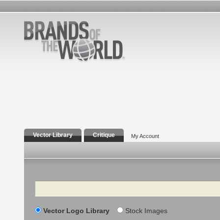
Vector Library
Critique
My Account
Search
Vector Logo Library
Stock Images