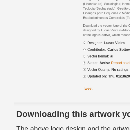
(Licenciatura), Sociologia (Licen
Teologia (Bacharelado), Gestão 
Finanças para Pequenas e Média
Estabelecimentos Comerciais (Te
Download the vector logo of the Ce
designed by Lucas Vieira in Adobe
of the logo is active, which means 
Designer:
Lucas Vieira
Contributor:
Carlos Sottov
Vector format:
ai
Status:
Active
Report as o
Vector Quality:
No ratings
Updated on:
Thu, 01/18/20
Tweet
Downloading this artwork yo
The above logo design and the artwor