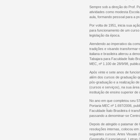
Sempre sob a direção do Prof. Pas
atividades como modesta Escola 
aula, formando pessoal para a pr
Por volta de 1951, inicia sua açã
para funcionamento de um curso p
legislação da época.
Atendendo ao imperativo da comun
tradições e visando transformar-
italiana e brasileira alterou a d
Tabajara para Faculdade Ítalo Bras
MEC, nº 1.100 de 28/9/98, public
Após vinte e sete anos de funcion
além dos cursos de graduação qu
pós-graduação e a realização d
(cursos e serviços), na sua áre
instituição de ensino superior de 
No ano em que completou seu 57º 
Portaria MEC nº 1.697/2006, pub
Faculdade Ítalo Brasileira é tran
passando a denominar-se Centro Un
Depois de atingido o patamar de C
resoluções internas, colocou em 
seguintes cursos: Artes Visuais (L
Geografia (Licenciatura), Letras (