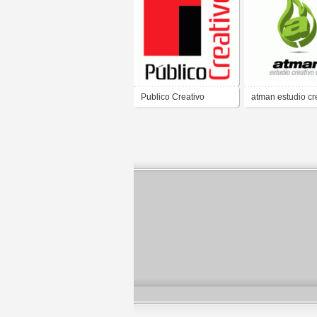
Publico Creativo
atman estudio cr
c.a.