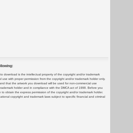
llowing:
 download is the intellectual property of the copyright and/or trademark
ul use with proper permission from the copyright and/or trademark holder only.
and that the artwork you download will be used for non-commercial use
or trademark holder and in compliance with the DMCA act of 1998. Before you
 to obtain the express permission of the copyright and/or trademark holder.
rnational copyright and trademark laws subject to specific financial and criminal