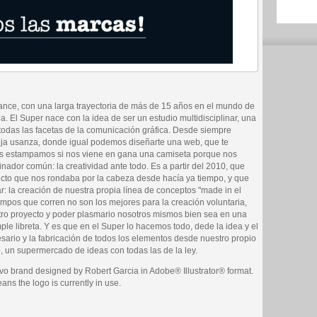
lance, con una larga trayectoria de más de 15 años en el mundo de
a. El Super nace con la idea de ser un estudio multidisciplinar, una
todas las facetas de la comunicación gráfica. Desde siempre
eja usanza, donde igual podemos diseñarte una web, que te
s estampamos si nos viene en gana una camiseta porque nos
ador común: la creatividad ante todo. Es a partir del 2010, que
to que nos rondaba por la cabeza desde hacía ya tiempo, y que
: la creación de nuestra propia línea de conceptos "made in el
empos que corren no son los mejores para la creación voluntaria,
tro proyecto y poder plasmario nosotros mismos bien sea en una
le libreta. Y es que en el Super lo hacemos todo, dede la idea y el
cesario y la fabricación de todos los elementos desde nuestro propio
o, un supermercado de ideas con todas las de la ley.
vo brand designed by Robert Garcia in Adobe® Illustrator® format.
eans the logo is currently in use.