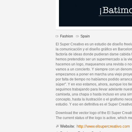
Fashion
Spain
El Super Creativo es un estudio de diseño free
la comunicación y el diseño gráfico en Barcelon
factoría de ideas donde pudieran darse cabida 
hemos pretendido ser un supermercado a la vi
hacemos un logo, maqueamos una revista o no
vamos a un concierto. Y siempre con un denomin
empezamos a poner en marcha una viejo proyec
por falta de tiempo no habíamos podido arrancar
súper". Y en eso estamos, ahora, aunque los ti
seguimos trabajando para llevar adelante nues
camiseta, una chapa o hasta incluso en una simp
concepto, hasta la ilustración o el grafismo ne
estudio. Y eso en definitiva es el Super Creativ
Download the vector logo of the El Super Creati
The current status of the logo is active, which m
Website:
http://www.elsupercreativo.com