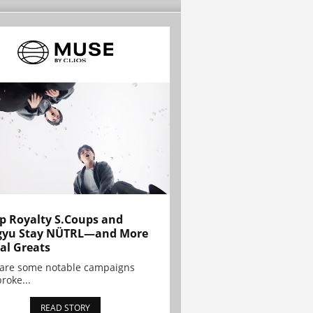
p Royalty S.Coups and
gyu Stay NÜTRL—and More
al Greats
 are some notable campaigns
broke...
READ STORY