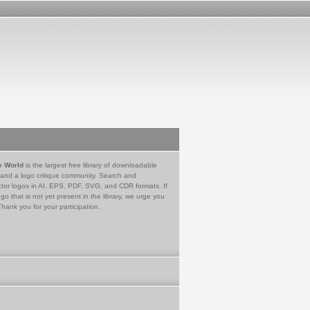
e World
is the largest free library of downloadable
 and a logo critique community. Search and
tor logos in AI, EPS, PDF, SVG, and CDR formats. If
go that is not yet present in the library, we urge you
Thank you for your participation.