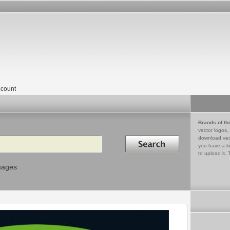
count
Brands of th
vector logos,
Search in
download vec
you have a lo
to upload it. 
mages