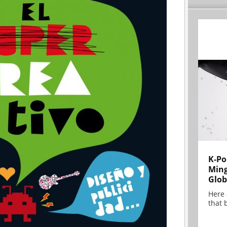
K-Po
Min
Glob
Here
that 