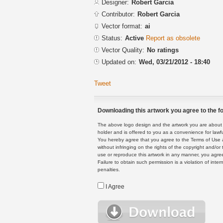
Designer:
Robert Garcia
Contributor:
Robert Garcia
Vector format:
ai
Status:
Active
Report as obsolete
Vector Quality:
No ratings
Updated on:
Wed, 03/21/2012 - 18:40
Tweet
Downloading this artwork you agree to the fo
The above logo design and the artwork you are about to
holder and is offered to you as a convenience for lawf
You hereby agree that you agree to the Terms of Use 
without infringing on the rights of the copyright and/
use or reproduce this artwork in any manner, you agree
Failure to obtain such permission is a violation of inte
penalties.
I Agree