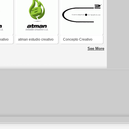
eativo
atman estudio creativo
Concepto Creativo
c.a.
Publicidad
See More