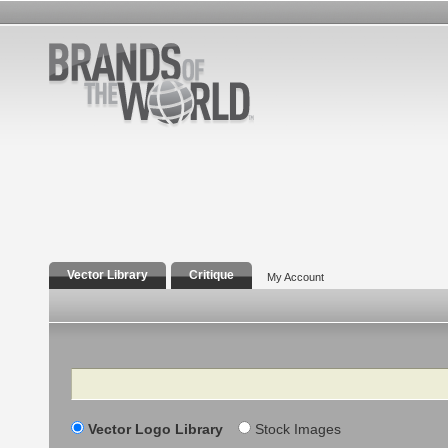
Vector Library
Critique
My Account
Search
Vector Logo Library
Stock Images