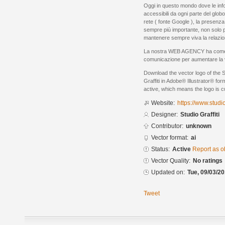
Oggi in questo mondo dove le inf
accessibili da ogni parte del globo,
rete ( fonte Google ), la presenza 
sempre più importante, non solo p
mantenere sempre viva la relazion
La nostra WEB AGENCY ha come obi
comunicazione per aumentare la visi
Download the vector logo of the S
Graffiti in Adobe® Illustrator® for
active, which means the logo is cu
Website:
https://www.studiog
Designer:
Studio Graffiti
Contributor:
unknown
Vector format:
ai
Status:
Active
Report as o
Vector Quality:
No ratings
Updated on:
Tue, 09/03/20
Tweet