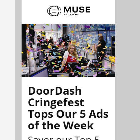
DoorDash
Cringefest
Tops Our 5 Ads
of the Week
Savor our Top 5