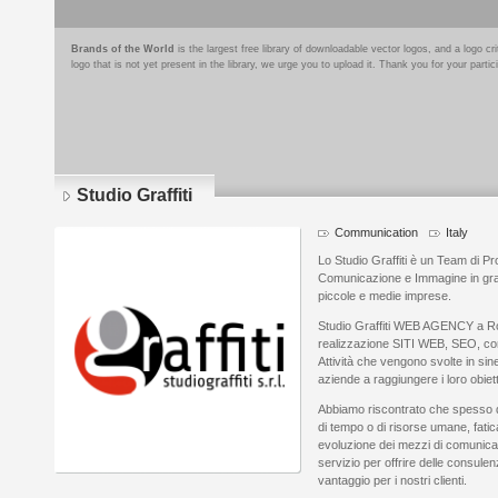
Brands of the World
is the largest free library of downloadable vector logos, and a logo
logo that is not yet present in the library, we urge you to upload it. Thank you for your partic
Studio Graffiti
Communication
Italy
Lo Studio Graffiti è un Team di Pro
Comunicazione e Immagine in grado 
piccole e medie imprese.
Studio Graffiti WEB AGENCY a Ro
realizzazione SITI WEB, SEO, c
Attività che vengono svolte in siner
aziende a raggiungere i loro obiett
Abbiamo riscontrato che spesso q
di tempo o di risorse umane, fatic
evoluzione dei mezzi di comunicaz
servizio per offrire delle consule
vantaggio per i nostri clienti.