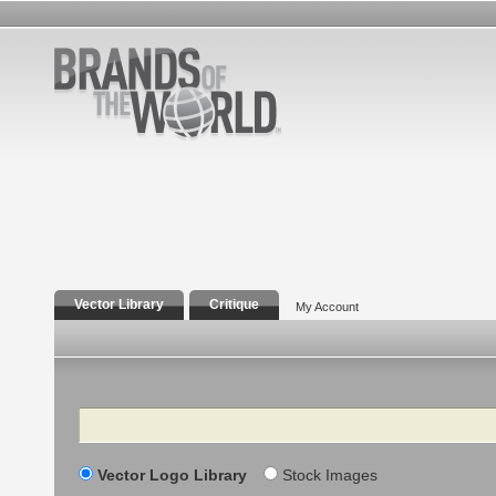
Vector Library
Critique
My Account
Search
Vector Logo Library
Stock Images