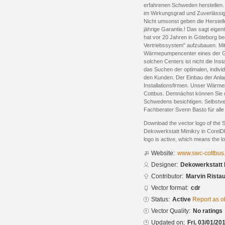
erfahrenen Schweden herstelle
im Wirkungsgrad und Zuverlässigk
Nicht umsonst geben die Herstell
jährige Garantie.! Das sagt eigen
hat vor 20 Jahren in Göteborg b
Vertriebssystem" aufzubauen. Mit 
Wärmepumpencenter eines der Gr
solchen Centers ist nicht die Ins
das Suchen der optimalen, indivi
den Kunden. Der Einbau der Anla
Installationsfirmen. Unser Wärm
Cottbus. Demnächst können Sie d
Schwedens besichtigen. Selbstver
Fachberater Svenn Basto für alle
Download the vector logo of th
Dekowerkstatt Mimikry in CorelD
logo is active, which means the lo
Website:
www.swc-cottbus
Designer:
Dekowerkstatt 
Contributor:
Marvin Rista
Vector format:
cdr
Status:
Active
Report as o
Vector Quality:
No ratings
Updated on:
Fri, 03/01/20