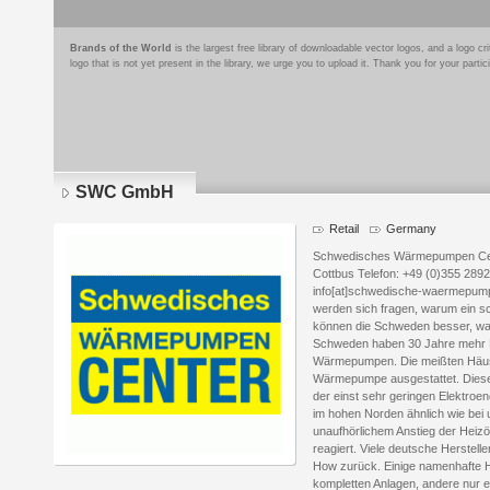
Brands of the World
is the largest free library of downloadable vector logos, and a logo
logo that is not yet present in the library, we urge you to upload it. Thank you for your partic
SWC GmbH
Retail
Germany
Schwedisches Wärmepumpen Cent
Cottbus Telefon: +49 (0)355 289
info[at]schwedische-waermepu
werden sich fragen, warum ein
können die Schweden besser, wa
Schweden haben 30 Jahre mehr 
Wärmepumpen. Die meißten Häuse
Wärmepumpe ausgestattet. Diese 
der einst sehr geringen Elektroe
im hohen Norden ähnlich wie bei 
unaufhörlichem Anstieg der Heizö
reagiert. Viele deutsche Herstel
How zurück. Einige namenhafte H
kompletten Anlagen, andere nur 