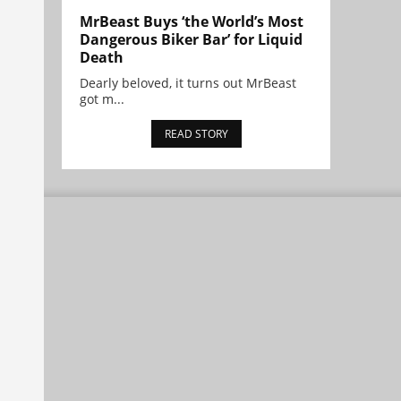
MrBeast Buys ‘the World’s Most
Dangerous Biker Bar’ for Liquid
Death
Dearly beloved, it turns out MrBeast
got m...
READ STORY