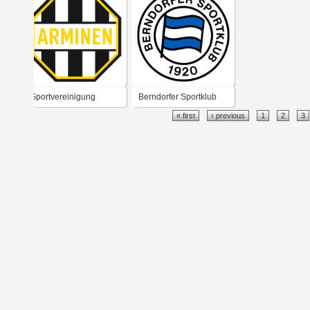
„Columbia“ 1920
Sportvereinigung
Berndorfer Sportklub
« first
‹ previous
1
2
3
„Arminen“ Wien
1920