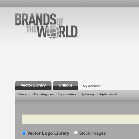
Vector Library
Critique
My Account
Recent
By categories
By countries
By history
Alphabetical
Search
Vector Logo Library
Stock Images