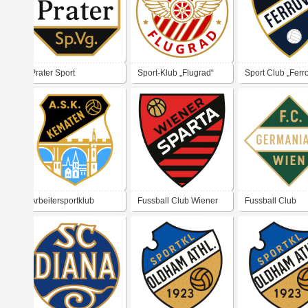
Simmering
Prater Sport
Sport-Klub „Flugrad“
Sport Club „Ferr
Vereinigung
Arbeitersportklub
Fussball Club Wiener
Fussball Club
Kematen an der Ybbs
Sparta
„Germania VII“ 