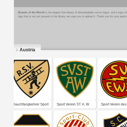
Brands of the World
is the largest free library of downloadable vector logos, and a logo
logo that is not yet present in the library, we urge you to upload it. Thank you for your partic
Austria
Pages
Rauchfangkehrer Sport
Sport Verein ST. A. W.
Sport Verein des
Verein
(Städtische Angestellte
städtischen
Wiens)
Elektrizitätswerk