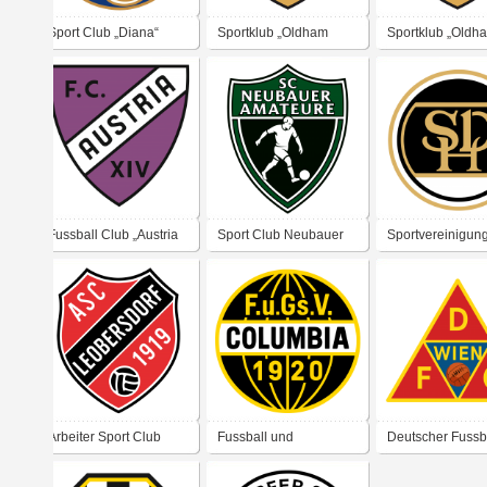
Sport Club „Diana“
Sportklub „Oldham
Sportklub „Oldh
Athletik“ Wien 1923
Athletik“ Wien 1
Fussball Club „Austria
Sport Club Neubauer
Sportvereinigun
XIV“
„Amateure“
„Horekan“ Wien
Arbeiter Sport Club
Fussball und
Deutscher Fussb
Leobersdorf
Geselligkeits Verein
Club (D. F. C.) W