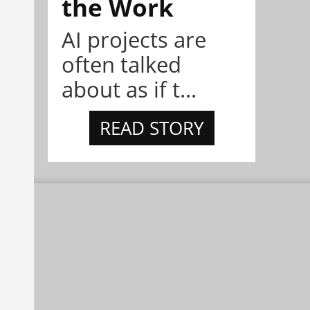
the Work
AI projects are
often talked
about as if t...
READ STORY