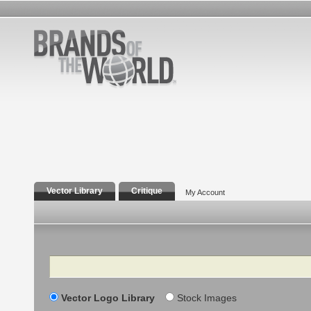
Vector Library
Critique
My Account
Search
Vector Logo Library
Stock Images