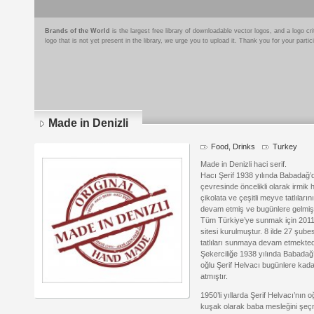
Brands of the World
is the largest free library of downloadable vector logos, and a logo
logo that is not yet present in the library, we urge you to upload it. Thank you for your partic
Made in Denizli
Food, Drinks
Turkey
Made in Denizli haci serif.
Hacı Şerif 1938 yılında Babadağ’d
çevresinde öncelikli olarak irmik 
çikolata ve çeşitli meyve tatlıları
devam etmiş ve bugünlere gelmişti
Tüm Türkiye’ye sunmak için 2011
sitesi kurulmuştur. 8 ilde 27 şubes
tatlıları sunmaya devam etmekted
Şekerciliğe 1938 yılında Babada
oğlu Şerif Helvacı bugünlere kada
atmıştır.
1950’li yıllarda Şerif Helvacı’nın
kuşak olarak baba mesleğini şeçme