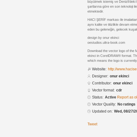
büyütmek istemiş ve Denizli’deki
şartlarına göre en son teknoloji i
etmektedir.
HACI ŞERİF markası ile imalatta
aynı kalite ve titizlikle devam et
eden bu geleneğin, gelecek kuşak
design by onur ekinci
oestudios.ultra-book.com
Download the vector logo of the 
ekinci in CorelDRAW® format. The 
which means the logo is currently
Website:
http://www.haciser
Designer:
onur ekinci
Contributor:
onur ekinci
Vector format:
cdr
Status:
Active
Report as o
Vector Quality:
No ratings
Updated on:
Wed, 08/27/2
Tweet