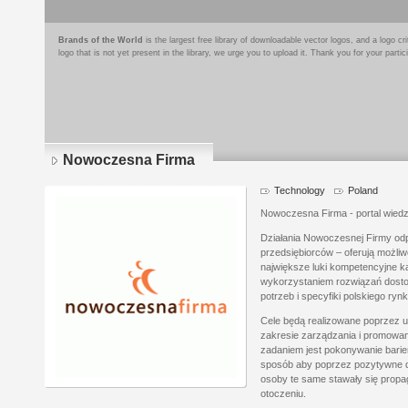
Brands of the World
is the largest free library of downloadable vector logos, and a logo
logo that is not yet present in the library, we urge you to upload it. Thank you for your partic
Nowoczesna Firma
Technology
Poland
Nowoczesna Firma - portal wiedzy
Działania Nowoczesnej Firmy od
przedsiębiorców – oferują możliwo
największe luki kompetencyjne k
wykorzystaniem rozwiązań dost
potrzeb i specyfiki polskiego rynk
Cele będą realizowane poprzez uła
zakresie zarządzania i promowa
zadaniem jest pokonywanie barier
sposób aby poprzez pozytywne 
osoby te same stawały się propa
otoczeniu.