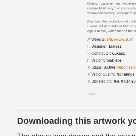
Kolejnym zadaniem jest wspieran
sektora MŚP, w tym w szczegól
dostawców wiedzy i rozwiązań d
Download the vector logo of the
Łukasz in Encapsulated PostScrip
logo is active, which means the lo
Website:
http://www.nf.pl/
Designer:
Łukasz
Contributor:
Łukasz
Vector format:
eps
Status:
Active
Report as o
Vector Quality:
No ratings
Updated on:
Tue, 07/14/20
Tweet
Downloading this artwork yo