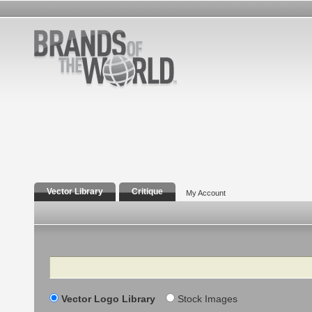
Vector Library
Critique
My Account
Search
Vector Logo Library
Stock Images