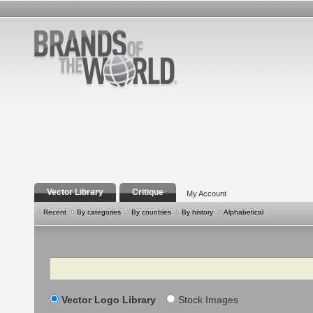
Vector Library
Critique
My Account
Recent
By categories
By countries
By history
Alphabetical
Search
Vector Logo Library
Stock Images