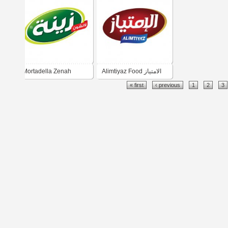
للصناعات الغذائية
مراعي الرافدين لتجارة
المواد الغذائية
Mortadella Zenah
Alimtiyaz Food الامتياز
« first
‹ previous
1
2
3
الغذائية
مرتديلا زينة