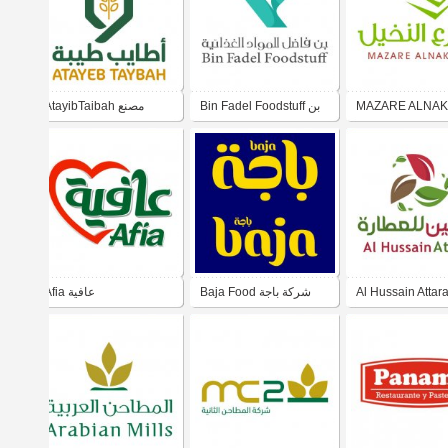
AtayibTaibah مصنع
Bin Fadel Foodstuff بن
MAZARE ALNA
رع النخيل للتمور
فاضل للمواد الغذائية
اطايب طيبة
Afia عافية
Baja Food شركة باجة
Al Hussain Attar
الحسين للعطارة
للصناعات الغذائية