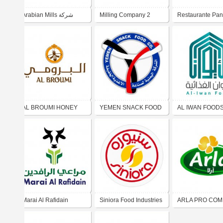
Arabian Mills شركة
Milling Company 2
Restaurante Pa
شركة المطاحن الثانية
المطاحن العربية
AL BROUMI HONEY
YEMEN SNACK FOOD
AL IWAN FOODS ركة
الإيوان الغذائية
الشركة اليمنية لصناعة
عسل البرومي
الأغذية الخفيفة
Marai Al Rafidain
Siniora Food Industries
ARLA PRO CO
شركة آرلا برو
Company شركة سنيورة
Foodstuff Trading شركة